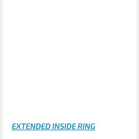
SPHERICAL PLAIN BEARINGS
BEARING NEEDL
Qui sommes nous
Support technique
Contact & Distributeurs